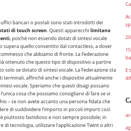
Ca
Ac
fici bancari o postali sono stati introdotti dei
sp
tati di touch screen
. Questi apparecchi
limitano
20
denti
, poiché non essendo dotati di sintesi vocale
to supera quello consentito dal contactless, a dover
15
l commesso che abbiamo di fronte. La Federazione
ba
 già ottenuto che questo tipo di dispositivo a partire
 solo se dotato di sintesi vocale. La Federazione sta
E 
i terminali, affinché anche i dispositivi attualmente
di
sintesi vocale. Speriamo che questi disagi possano
l’unica cosa che possiamo consigliarvi di fare se vi
C
chio – se non avete accanto una persona fidata che
dere di suddividere l’importo in piccoli importi così
ac
è piuttosto fastidioso e non sempre possibile; in
 di tecnologia, utilizzare l’applicazione Twint o altri
ag