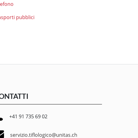
lefono
asporti pubblici
ONTATTI
+41 91 735 69 02
servizio.tiflologico@unitas.ch