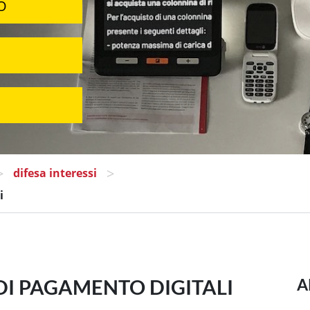
O
>
>
difesa interessi
i
I DI PAGAMENTO DIGITALI
A