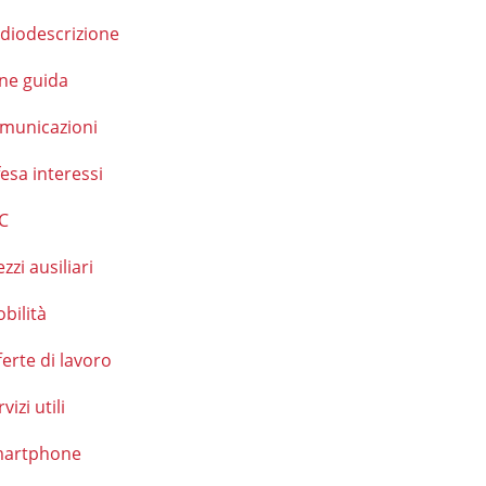
diodescrizione
ne guida
municazioni
fesa interessi
C
zzi ausiliari
bilità
ferte di lavoro
vizi utili
artphone