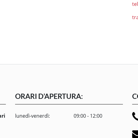
te
tr
ORARI D’APERTURA:
C
ari
lunedì-venerdì:
09:00 - 12:00