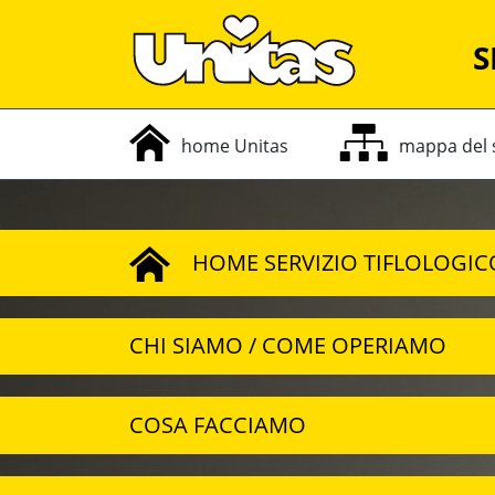
S
home Unitas
mappa
del
HOME SERVIZIO TIFLOLOGIC
CHI SIAMO / COME OPERIAMO
COSA FACCIAMO