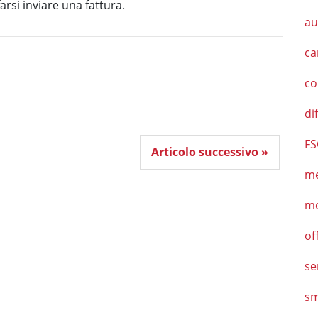
arsi inviare una fattura.
au
ca
co
di
FS
Articolo successivo »
me
mo
of
ser
sm