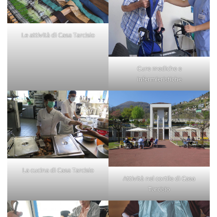
Le attività di Casa Tarcisio
Cure mediche e
infermieristiche
La cucina di Casa Tarcisio
Attività nel cortile di Casa
Tarcisio