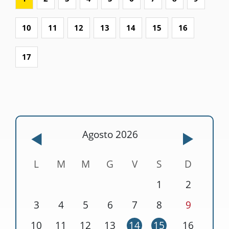
10
11
12
13
14
15
16
17
Agosto 2026
L
M
M
G
V
S
D
1
2
3
4
5
6
7
8
9
10
11
12
13
14
15
16