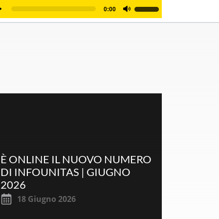
dio
Usa
0:00
ayer
i
tasti
freccia
su/giù
per
aumentare
o
diminuire
il
volume.
È ONLINE IL NUOVO NUMERO
DI INFOUNITAS | GIUGNO
2026
18 Giugno 2026