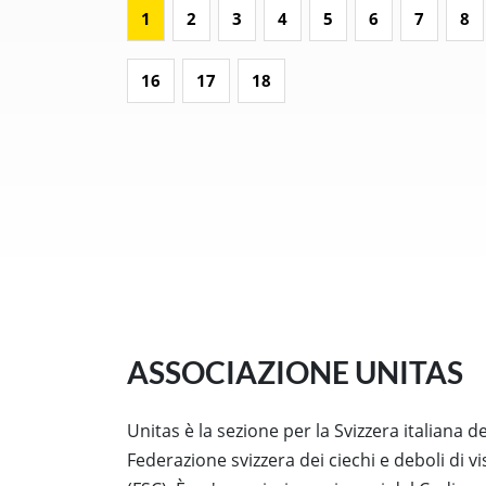
1
2
3
4
5
6
7
8
16
17
18
ASSOCIAZIONE UNITAS
Unitas è la sezione per la Svizzera italiana de
Federazione svizzera dei ciechi e deboli di vi