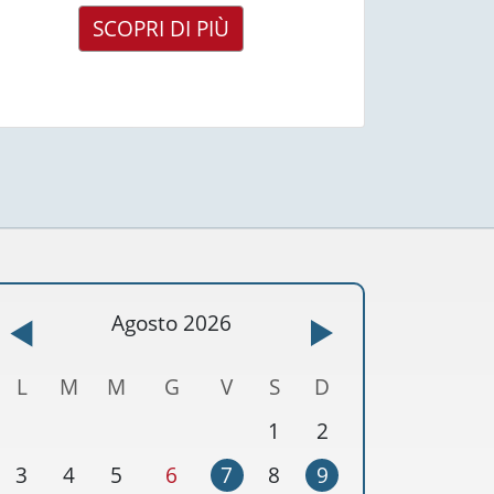
SCOPRI DI PIÙ
Agosto 2026
L
M
M
G
V
S
D
1
2
3
4
5
6
7
8
9