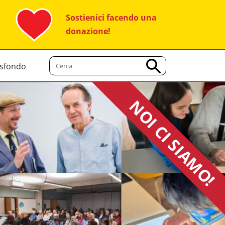
Sostienici facendo una
donazione!
 sfondo
NOI CI SIAMO!