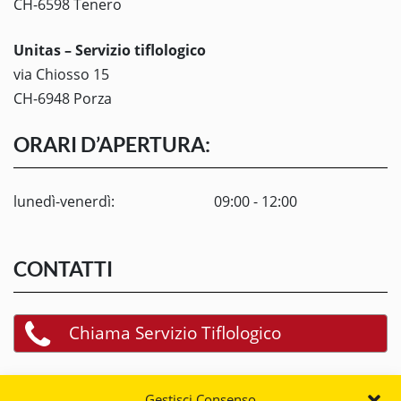
CH-6598 Tenero
Unitas – Servizio tiflologico
via Chiosso 15
CH-6948 Porza
ORARI D’APERTURA:
lunedì-venerdì:
09:00 - 12:00
CONTATTI
Chiama Servizio Tiflologico
Scrivi a Servizio Tiflologico
Gestisci Consenso