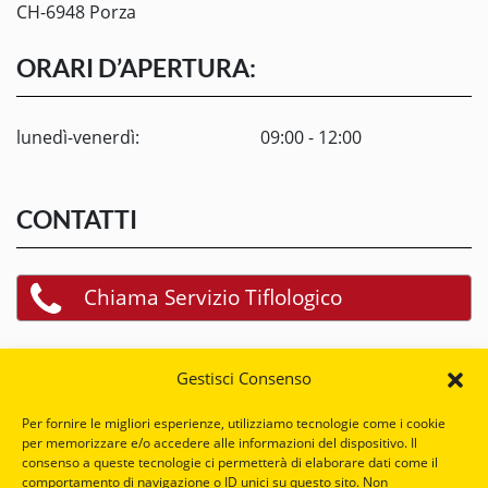
CH-6948 Porza
ORARI D’APERTURA:
lunedì-venerdì:
09:00 - 12:00
CONTATTI
Chiama Servizio Tiflologico
Scrivi a Servizio Tiflologico
Gestisci Consenso
Per fornire le migliori esperienze, utilizziamo tecnologie come i cookie
per memorizzare e/o accedere alle informazioni del dispositivo. Il
Scrivi a Mezzi Ausiliari
consenso a queste tecnologie ci permetterà di elaborare dati come il
comportamento di navigazione o ID unici su questo sito. Non