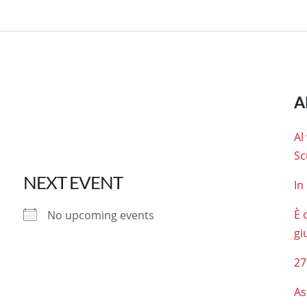
A
Al
Sc
NEXT EVENT
In
È 
No upcoming events
gi
27
As