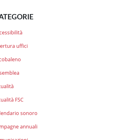
ATEGORIE
cessibilità
ertura uffici
cobaleno
semblea
tualità
tualità FSC
lendario sonoro
mpagne annuali