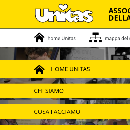
ASSOC
DELLA
home Unitas
mappa
del
HOME UNITAS
CHI SIAMO
COSA FACCIAMO