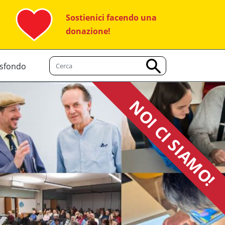
Sostienici facendo una
donazione!
 sfondo
NOI CI SIAMO!