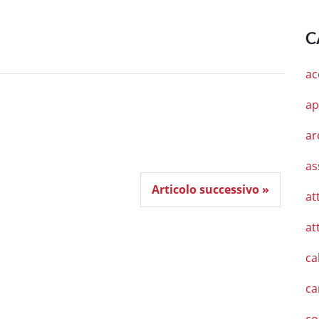
C
ac
ap
ar
as
Articolo successivo »
at
at
ca
ca