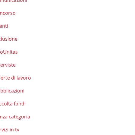
municazioni
ncorso
enti
clusione
foUnitas
terviste
ferte di lavoro
bblicazioni
ccolta fondi
nza categoria
rvizi in tv