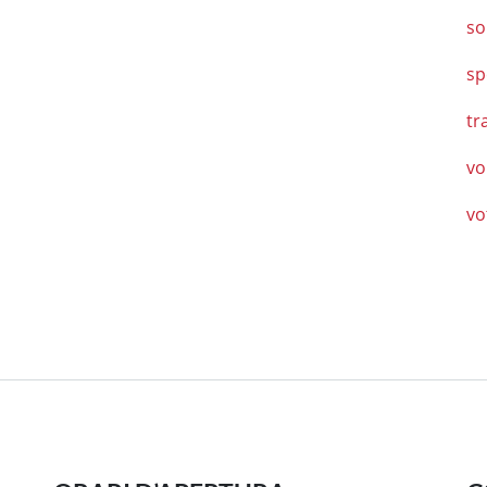
so
sp
tr
vo
vo