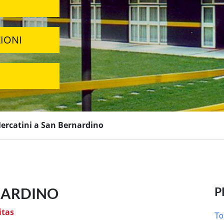
IONI
ercatini a San Bernardino
NARDINO
P
itas
To