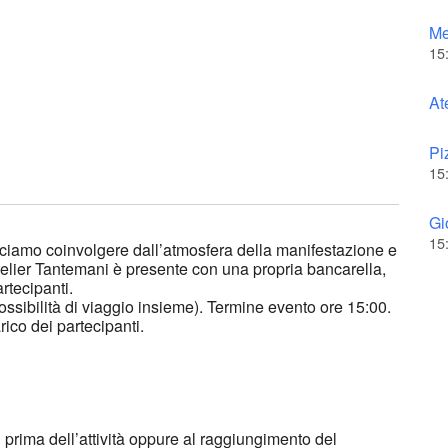
Me
15
At
Pi
15
Gi
15
asciamo coinvolgere dall’atmosfera della manifestazione e
telier Tantemani è presente con una propria bancarella,
rtecipanti.
possibilità di viaggio insieme). Termine evento ore 15:00.
rico dei partecipanti.
i prima dell’attività oppure al raggiungimento del